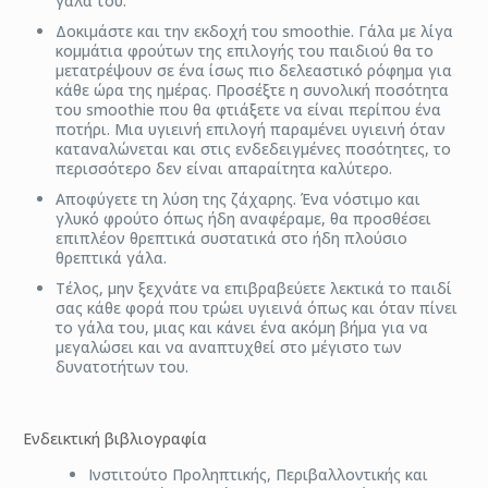
γάλα του.
Δοκιμάστε και την εκδοχή του smoothie. Γάλα με λίγα
κομμάτια φρούτων της επιλογής του παιδιού θα το
μετατρέψουν σε ένα ίσως πιο δελεαστικό ρόφημα για
κάθε ώρα της ημέρας. Προσέξτε η συνολική ποσότητα
του smoothie που θα φτιάξετε να είναι περίπου ένα
ποτήρι. Μια υγιεινή επιλογή παραμένει υγιεινή όταν
καταναλώνεται και στις ενδεδειγμένες ποσότητες, το
περισσότερο δεν είναι απαραίτητα καλύτερο.
Αποφύγετε τη λύση της ζάχαρης. Ένα νόστιμο και
γλυκό φρούτο όπως ήδη αναφέραμε, θα προσθέσει
επιπλέον θρεπτικά συστατικά στο ήδη πλούσιο
θρεπτικά γάλα.
Τέλος, μην ξεχνάτε να επιβραβεύετε λεκτικά το παιδί
σας κάθε φορά που τρώει υγιεινά όπως και όταν πίνει
το γάλα του, μιας και κάνει ένα ακόμη βήμα για να
μεγαλώσει και να αναπτυχθεί στο μέγιστο των
δυνατοτήτων του.
Ενδεικτική βιβλιογραφία
Ινστιτούτο Προληπτικής, Περιβαλλοντικής και