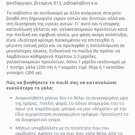
ψευδάργυρο, βιταμίνη Β12, ριβοφλαβίνη κ.α.
Το ασβέστιο σε συνδυασμό με άλλα ανόργανα στοιχεία
βοηθά στη δημιουργία γερών οστών και δοντιών αλλά και
στη διατήρηση της υγείας αυτών. Γι’ αυτό και η επαρκής
κατανάλωση γάλατος και γαλακτοκομικών προϊόντων κατά
την παιδική και εφηβική ηλικία, μια φάση ακόμη ανάπτυξης,
είναι ιδιαίτερα κρίσιμη προκειμένου να επιτευχθεί η
μέγιστη οστική μάζα και να προληφθεί η οστεοπόρωση σε
μεγαλύτερες ηλικίες. Ενδεικτικά τα παιδιά θα πρέπει να
λαμβάνουν καθημερινά περίπου 2-3 μερίδες
γαλακτοκομικών προϊόντων, όπου 1 μερίδα ισοδυναμεί με
1 ποτήρι γάλα (250 ml) ή 1 κομμάτι τυρί 30γρ ή 1 κεσεδάκι
γιαούρτι (200 γρ).
Πώς να βοηθήσετε το παιδί σας να καταναλώνει
ευκολότερα το γάλα;
Αναρωτηθείτε μήπως δεν το θέλει τη συγκεκριμένη ώρα
της ημέρας. Πολλές φορές το άδειο στομαχάκι του το
πρωί για παράδειγμα, μπορεί να μην «δέχεται» με την
ίδια ευχαρίστηση συγκεκριμένα τρόφιμα. Προτείνετέ το
σε διαφορετικό γεύμα.
Μήπως υπερβάλλετε με τη ποσότητα που του
σερβίρετε; Αφήστε το να πιει όσο γάλα θέλει από το