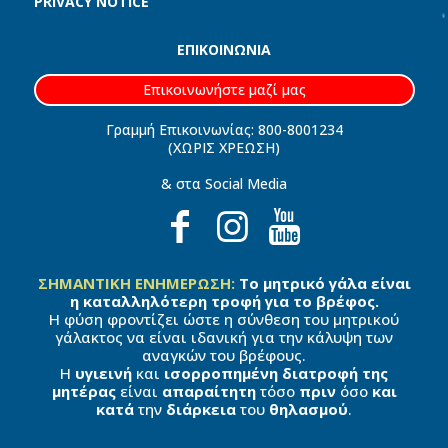
PRIVACY NOTICE
ΕΠΙΚΟΙΝΩΝΙΑ
Επικοινωνήστε μαζί μας
Γραμμή Επικοινωνίας: 800-8001234
(ΧΩΡΙΣ ΧΡΕΩΣΗ)
& στα Social Media
ΣΗΜΑΝΤΙΚΗ ΕΝΗΜΕΡΩΣΗ:
Το μητρικό γάλα είναι
η καταλληλότερη τροφή για το βρέφος.
Η φύση φροντίζει ώστε η σύνθεση του μητρικού
γάλακτος να είναι ιδανική για την κάλυψη των
αναγκών του βρέφους.
Η
υγιεινή
και
ισορροπημένη διατροφή της
μητέρας
είναι
απαραίτητη
τόσο
πριν
όσο
και
κατά
την
διάρκεια
του
θηλασμού
.