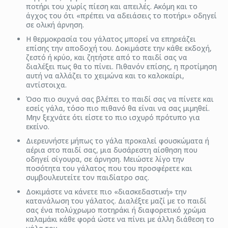
ποτήρι του χωρίς πίεση και απειλές. Ακόμη και το
άγχος του ότι «πρέπει να αδειάσεις το ποτήρι» οδηγεί
σε ολική άρνηση.
Η θερμοκρασία του γάλατος μπορεί να επηρεάζει
επίσης την αποδοχή του. Δοκιμάστε την κάθε εκδοχή,
ζεστό ή κρύο, και ζητήστε από το παιδί σας να
διαλέξει πως θα το πίνει. Πιθανόν επίσης, η προτίμηση
αυτή να αλλάζει το χειμώνα και το καλοκαίρι,
αντίστοιχα.
Όσο πιο συχνά σας βλέπει το παιδί σας να πίνετε και
εσείς γάλα, τόσο πιο πιθανό θα είναι να σας μιμηθεί.
Μην ξεχνάτε ότι είστε το πιο ισχυρό πρότυπο για
εκείνο.
Διερευνήστε μήπως το γάλα προκαλεί φουσκώματα ή
αέρια στο παιδί σας, μια δυσάρεστη αίσθηση που
οδηγεί σίγουρα, σε άρνηση. Μειώστε λίγο την
ποσότητα του γάλατος που του προσφέρετε και
συμβουλευτείτε τον παιδίατρο σας.
Δοκιμάστε να κάνετε πιο «διασκεδαστική» την
κατανάλωση του γάλατος. Διαλέξτε μαζί με το παιδί
σας ένα πολύχρωμο ποτηράκι ή διαφορετικό χρώμα
καλαμάκι κάθε φορά ώστε να πίνει με άλλη διάθεση το