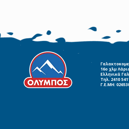
Γαλακτοκομε
16ο χλμ Λάρι
Ελληνικά Γα
Τηλ. 2410 541
Γ.Ε.ΜΗ: 02653