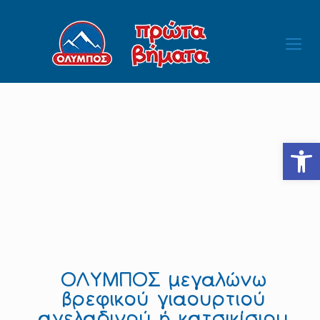
Ανοίξτε
ΟΛΥΜΠΟΣ μεγαλώνω
βρεφικού γιαουρτιού
αγελαδινού ή κατσικίσιου