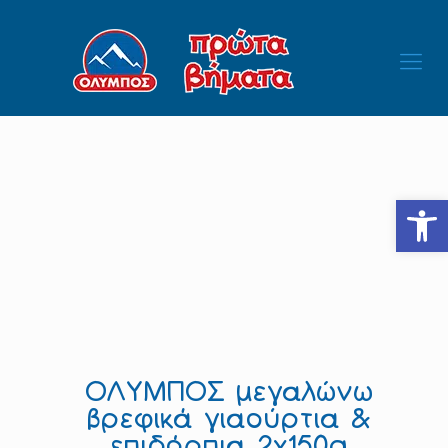
Ανοίξτε
ΟΛΥΜΠΟΣ μεγαλώνω
βρεφικά γιαούρτια &
επιδόρπια 2x150g