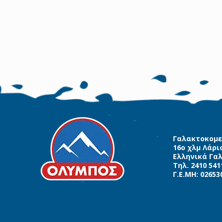
Γαλακτοκομε
16ο χλμ Λάρι
Ελληνικά Γα
Τηλ. 2410 541
Γ.Ε.ΜΗ: 02653