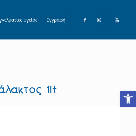
γγελματίες υγείας
Εγγραφή
λακτος 1lt
Ανοίξτε