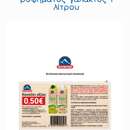
λίτρου