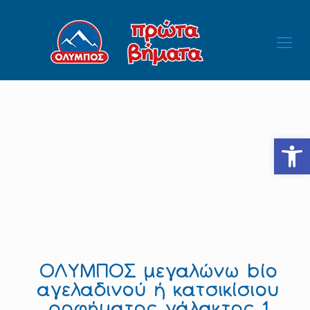
Ανοίξτε
ΟΛΥΜΠΟΣ μεγαλώνω bio
αγελαδινού ή κατσικίσιου
ροφήματος γάλακτος 1