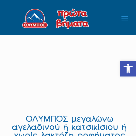
Ανοίξτε
ΟΛΥΜΠΟΣ μεγαλώνω
αγελαδινού ή κατσικίσιου ή
χωρίς λακτόζη ροφήματος