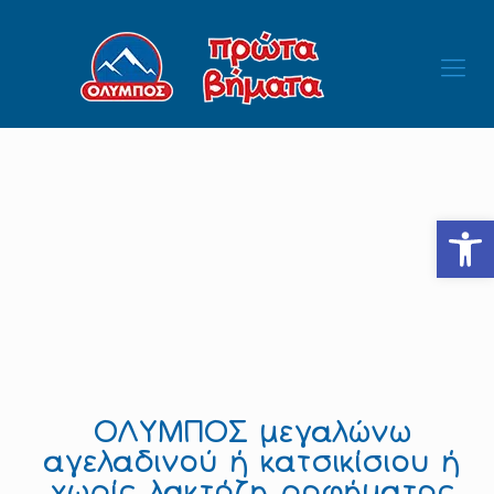
Ανοίξτε
ΟΛΥΜΠΟΣ μεγαλώνω
αγελαδινού ή κατσικίσιου ή
χωρίς λακτόζη ροφήματος