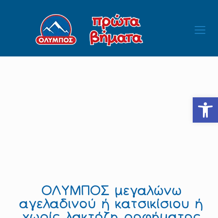
Ανοίξτε
ΟΛΥΜΠΟΣ μεγαλώνω
αγελαδινού ή κατσικίσιου ή
χωρίς λακτόζη ροφήματος