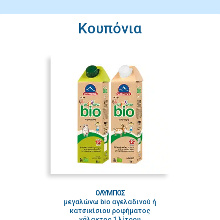
Κουπόνια
ΟΛΥΜΠΟΣ
μεγαλώνω bio αγελαδινού ή
κατσικίσιου ροφήματος
γάλακτος 1 λίτρου