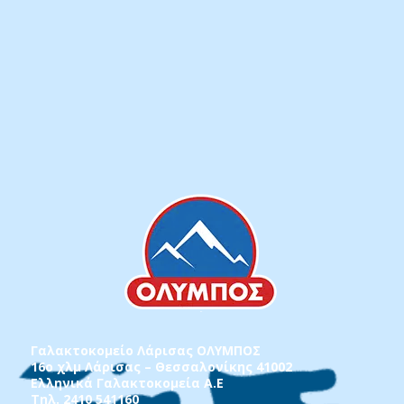
Γαλακτοκομείο Λάρισας ΟΛΥΜΠΟΣ
16ο χλμ Λάρισας – Θεσσαλονίκης 41002
Ελληνικά Γαλακτοκομεία Α.Ε
Τηλ. 2410 541160