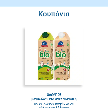
Κουπόνια
ΟΛΥΜΠΟΣ
μεγαλώνω bio αγελαδινού ή
κατσικίσιου ροφήματος
γάλακτος 1 λίτρου